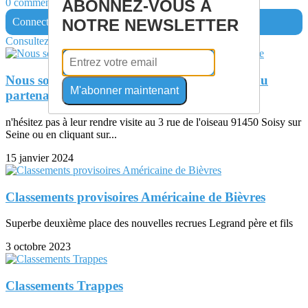
0 commentaire(s)
ABONNEZ-VOUS À
Connectez-vous pour laisser un commentaire
NOTRE NEWSLETTER
Consultez également
Nous souhaitons la bienvenue à notre nouveau
M'abonner maintenant
partenaire
n'hésitez pas à leur rendre visite au 3 rue de l'oiseau 91450 Soisy sur
Seine ou en cliquant sur...
15 janvier 2024
Classements provisoires Américaine de Bièvres
Superbe deuxième place des nouvelles recrues Legrand père et fils
3 octobre 2023
Classements Trappes